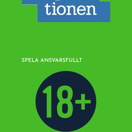
SPELA ANSVARSFULLT