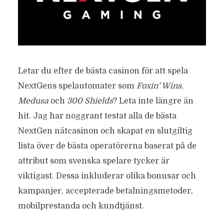
Letar du efter de bästa casinon för att spela
NextGens spelautomater som
Foxin’ Wins
,
Medusa
och
300 Shields
? Leta inte längre än
hit. Jag har noggrant testat alla de bästa
NextGen nätcasinon och skapat en slutgiltig
lista över de bästa operatörerna baserat på de
attribut som svenska spelare tycker är
viktigast. Dessa inkluderar olika bonusar och
kampanjer, accepterade betalningsmetoder,
mobilprestanda och kundtjänst.